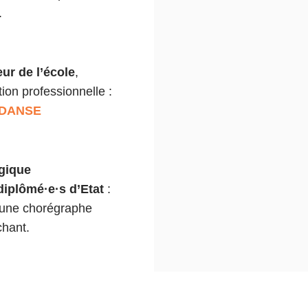
.
ur de l’école
,
on professionnelle :
 DANSE
gique
iplômé·e·s d’Etat
:
, une chorégraphe
chant.