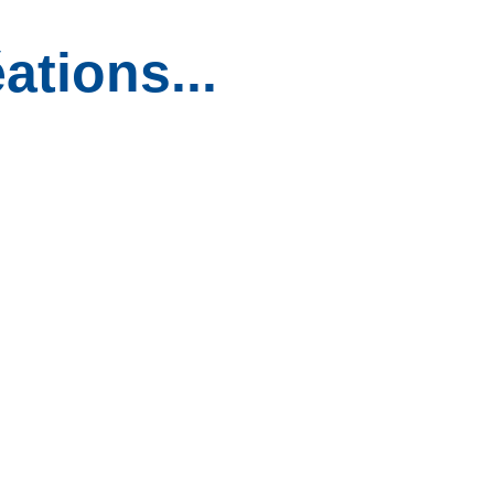
ations...
L’Échange