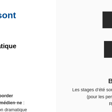
sont
atique
B
Les stages d’été son
border
(pour les pe
omédien·ne
:
R
ion dramatique